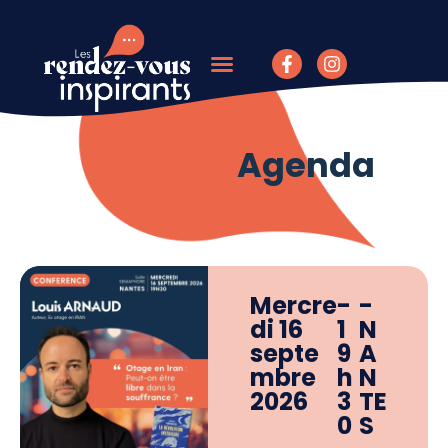
Agenda
Mercre
-
-
di 16
1
N
septe
9
A
mbre
h
N
2026
3
TE
0
S