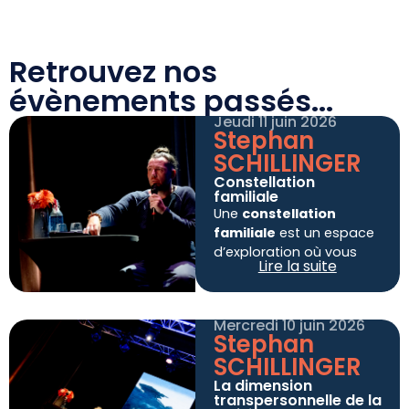
Retrouvez nos
évènements passés...
Jeudi 11 juin 2026
Stephan
SCHILLINGER
Constellation
familiale
Une
constellation
familiale
est un espace
d’exploration où vous
Lire la suite
pouvez accueillir ce qui
reste souvent invisible
dans vos relations, votre
Mercredi 10 juin 2026
histoire et vos liens au
Stephan
monde. À mi-chemin
SCHILLINGER
entre
symbolique et
La dimension
concret
, elle permet de
transpersonnelle de la
ressentir, observer et